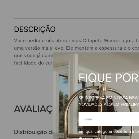
DESCRIÇÃO
Você pediu e nós atendemos.O tapete Warrior agora 
uma versão mais leve. Ele mantém a espessura e o co
que você já conhece e ama mas com um peso reduzido
facilidade do carro para a aula.
FIQUE PO
SE INSCREVA EM NOSSA NEW
NOVIDADES ALO EM PRIMEIR
AVALIAÇÕES
Distribuição das notas
Em qual categoria você tem int