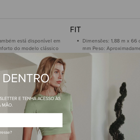
FIT
também está disponível em
Dimensões: 1,88 m x 66 
nforto do modelo clássico
mm Peso: Aproximadame
, perfeito para levar com
kg
R DENTRO
FIQUE POR D
SLETTER E TENHA ACESSO ÀS
A MÃO.
SE INSCREVA EM NOSSA NEWSLETTER
NOVIDADES ALO EM PRIMEIRA MÃO.
Telefone
Nota média
eresse?