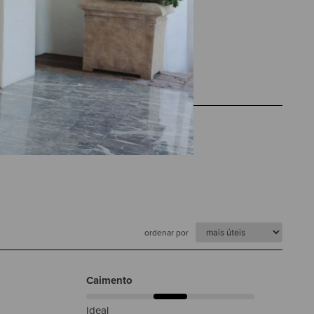
Obrigada por se inscrever na nossa ne
m receber e-mails de marketing
sobre você em nosso site para
 a inscrição a qualquer momento.
ordenar por
Caimento
Ideal