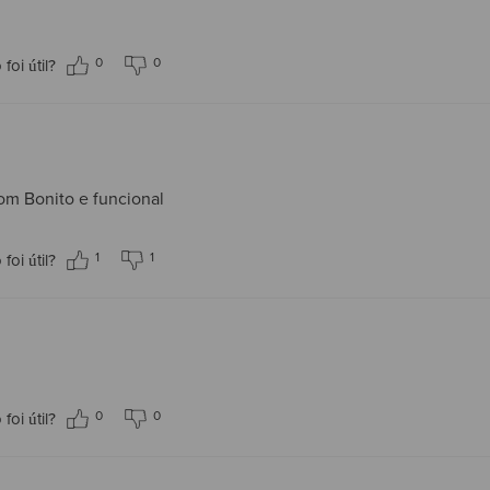
0
0
foi útil?
om Bonito e funcional
1
1
foi útil?
0
0
foi útil?