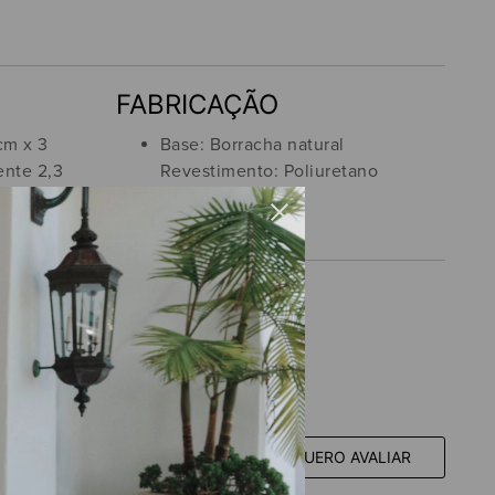
FABRICAÇÃO
cm x 3
Base: Borracha natural
nte 2,3
Revestimento: Poliuretano
ENTRO
 E TENHA ACESSO ÀS
QUERO AVALIAR