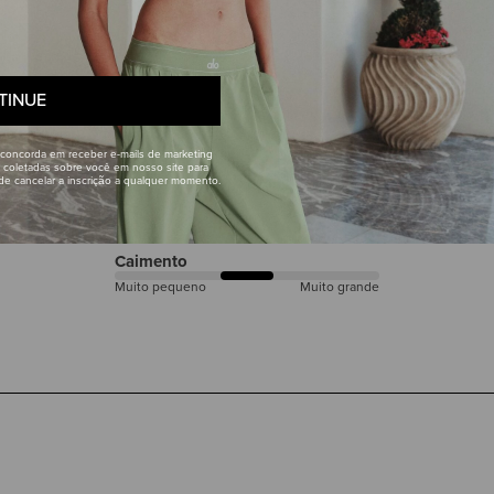
5.0
5
avaliações
Enviar
100% dos avaliadores recomendam o produto
TINUE
Ao fornecer seu endereço de e-mail, você concorda e
da Alo Yoga. Podemos usar as informações coletadas 
sugerir outros produtos e ofertas. Você pode cancelar
 concorda em receber e-mails de marketing
Veja os
Termos
e a
Política de Privacidade
 coletadas sobre você em nosso site para
ode cancelar a inscrição a qualquer momento.
Atributos
Caimento
Muito pequeno
Muito grande