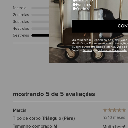
Masculino
Feminino
1
estrela
0
Os dois
2
estrelas
0
3
estrelas
0
CON
4
estrelas
0
5
estrelas
5
Ao fornecer seu endereço de e-mail, você
da Alo Yoga. Podemos usar as informações
sugerir outros produtos e ofertas. Você p
Veja os
Termos
e a
Política de Privacidade
mostrando 5 de 5 avaliações
Márcia
há 10 meses
Tipo de corpo
Triângulo (Pêra)
Tamanho comprado
M
Muito bom!