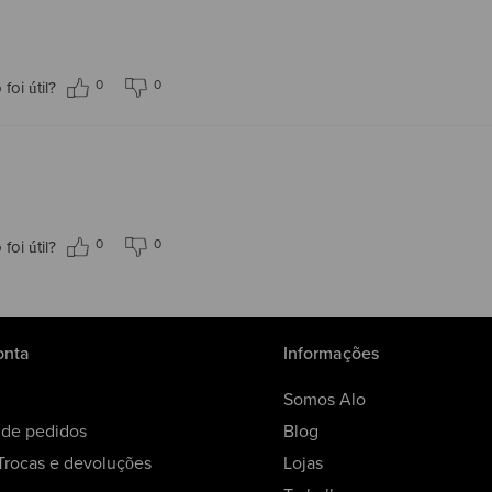
0
0
foi útil?
0
0
foi útil?
onta
Informações
Somos Alo
o de pedidos
Blog
 Trocas e devoluções
Lojas