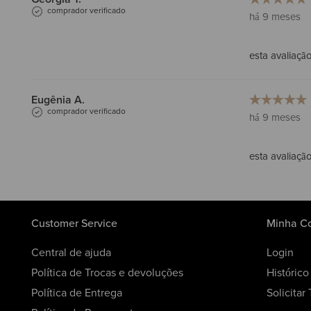
comprador verificado
há 9 meses
esta avaliação 
Eugênia A.
comprador verificado
há 9 meses
esta avaliação 
Customer Service
Minha C
Central de ajuda
Login
Política de Trocas e devoluções
Históric
Política de Entrega
Solicitar