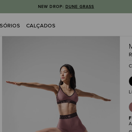
NEW DROP:
DUNE GRASS
SÓRIOS
CALÇADOS
C
L
F
A