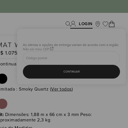
MAT WARRIOR
As ofertas e opções de entrega variam de acordo com a região.
Não sei meu CEP
R$
1
.
075
,
00
(5)
ontinua
CONTINUAR
imitada
:
Smoky Quartz
(
Ver todos
)
it:
Dimensões: 1,88 m x 66 cm x 3 mm Peso:
proximadamente 2,3 kg