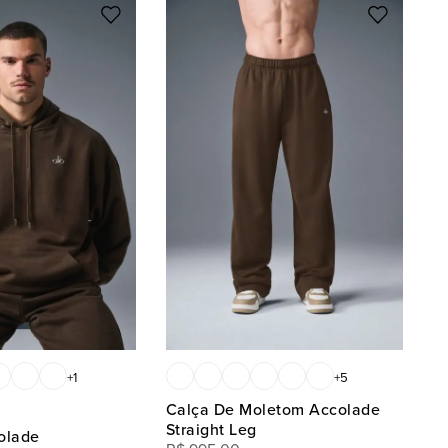
+
1
+
5
Calça De Moletom Accolade
Straight Leg
olade