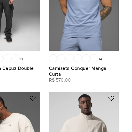
+
1
+
4
 Capuz Double
Camiseta Conquer Manga
Curta
R$
570
,
00