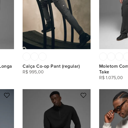
Longa
Calça Co-op Pant (regular)
Moletom Com
R$
995
,
00
Take
R$
1
.
075
,
00