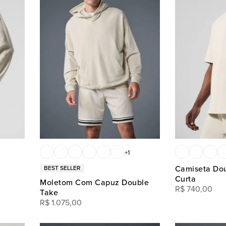
+
1
Camiseta Do
Curta
Moletom Com Capuz Double
R$
740
,
00
Take
R$
1
.
075
,
00