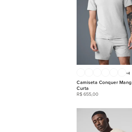
Limestone
GGG
Navy
Olive Tree
Steel Grey
Vintage Black Tonal
White
Winter Frost
+
4
Camiseta Conquer Mang
Curta
R$
655
,
00