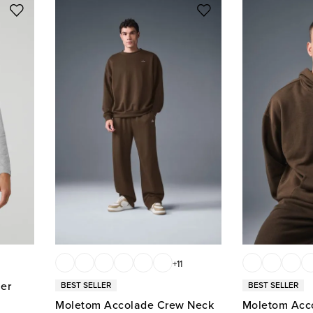
+
11
er
Moletom Accolade Crew Neck
Moletom Acc