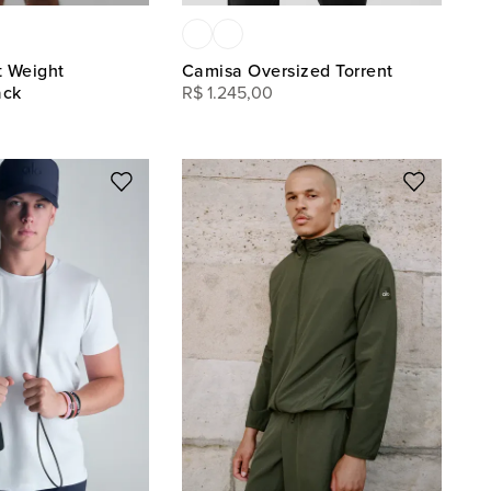
t Weight
Camisa Oversized Torrent
ack
R$
1
.
245
,
00