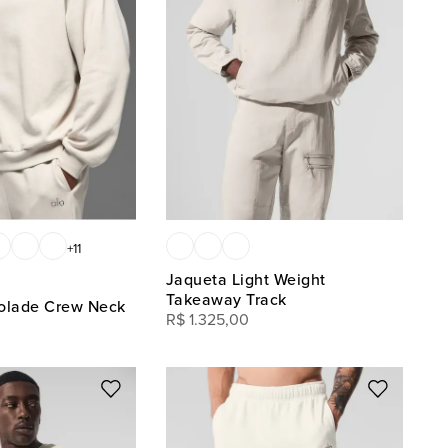
+
11
Jaqueta Light Weight
Takeaway Track
olade Crew Neck
R$
1
.
325
,
00