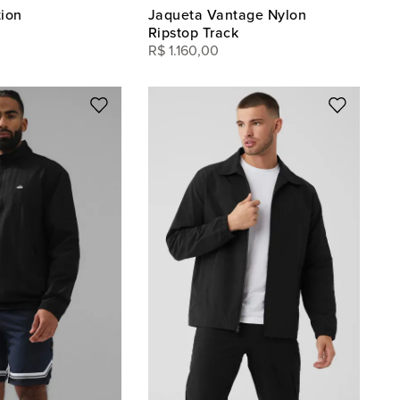
tion
Jaqueta Vantage Nylon
Ripstop Track
R$
1
.
160
,
00