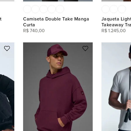
t
Camiseta Double Take Manga
Jaqueta Ligh
Curta
Takeaway Tr
R$
740
,
00
R$
1
.
245
,
00