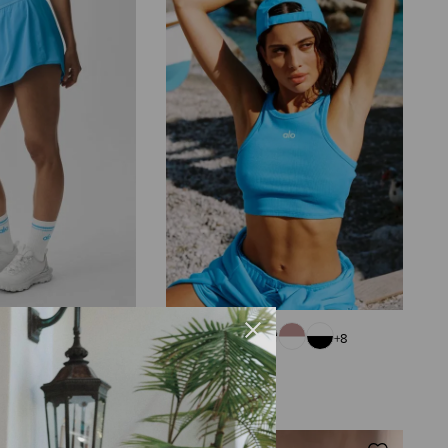
+
2
+
8
oint Tennis
Blusa Aspire
R$
570
,
00
ENTRO