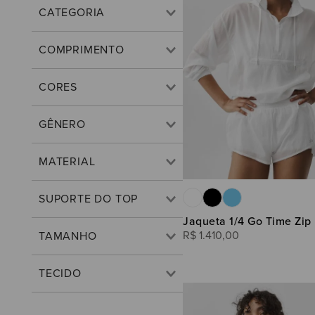
ROUPAS FEMININAS
CATEGORIA
ROUPAS MASCULINAS
Casacos & Jaquetas
COMPRIMENTO
Acessórios
Shorts
7/8
Leggings
Regular
Azure Blue
Blusas
GÊNERO
Cropped
Azure Blue/White
Tops
Feminino
8cm
MATERIAL
Black
Saias
10cm
Seamless
White
Meias
SUPORTE DO TOP
White/Azure Blue
Jaqueta 1/4 Go Time Zip
Médio
R$
1
.
410
,
00
TAMANHO
PPP
TECIDO
PP
Softsculpt
P