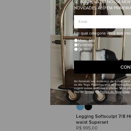
SE INSCREVA EM NOSSA NEW
NOVIDADES ALO EM PRIMEIR
Em qual categoria você tem int
Masculino
Feminino
Os dois
CON
Ao fornecer seu endereço de e-mail, você
da Alo Yoga. Podemos usar as informações
sugerir outros produtos e ofertas. Você p
Veja os
Termos
e a
Política de Privacidade
Legging Softsculpt 7/8 H
waist Superset
R$
995
,
00