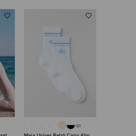
+
21
set
Meia Unisex Retrô Cano Alto