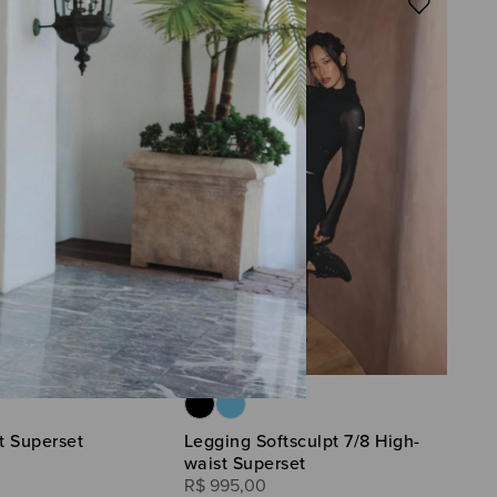
 E TENHA ACESSO ÀS
Obrigada por se inscrever na nossa ne
m receber e-mails de marketing
sobre você em nosso site para
 a inscrição a qualquer momento.
t Superset
Legging Softsculpt 7/8 High-
waist Superset
R$
995
,
00