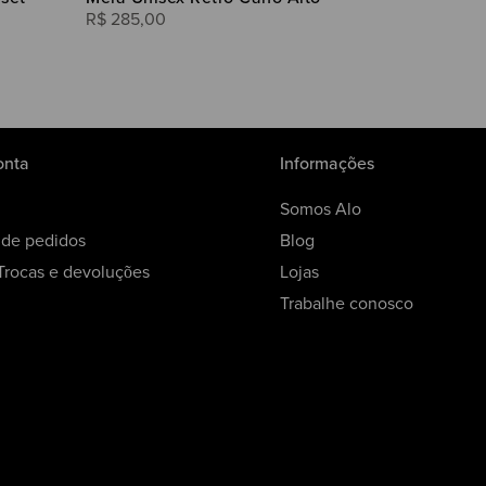
R$
285
,
00
onta
Informações
Somos Alo
o de pedidos
Blog
 Trocas e devoluções
Lojas
Trabalhe conosco