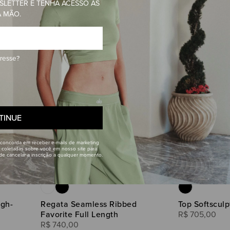
SLETTER E TENHA ACESSO ÀS
A MÃO.
SE INSCREVA EM NOSSA NEWSLETTER
NOVIDADES ALO EM PRIMEIRA MÃO.
Telefone
eresse?
Enviar
TINUE
Ao fornecer seu endereço de e-mail, você concorda e
da Alo Yoga. Podemos usar as informações coletadas 
sugerir outros produtos e ofertas. Você pode cancelar
 concorda em receber e-mails de marketing
Veja os
Termos
e a
Política de Privacidade
 coletadas sobre você em nosso site para
ode cancelar a inscrição a qualquer momento.
igh-
Regata Seamless Ribbed
Top Softsculp
Favorite Full Length
R$
705
,
00
R$
740
,
00