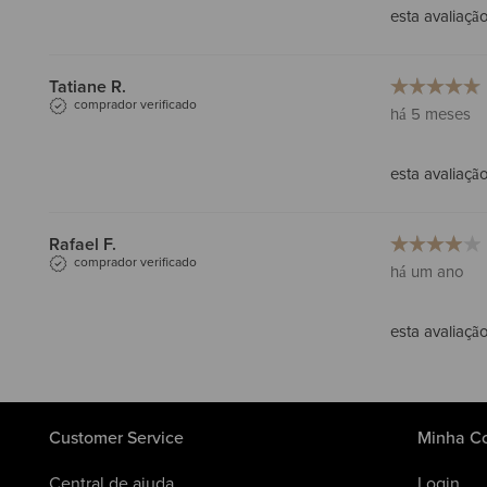
esta avaliação 
Tatiane R.
comprador verificado
há 5 meses
esta avaliação 
Rafael F.
comprador verificado
há um ano
esta avaliação 
Customer Service
Minha C
Central de ajuda
Login