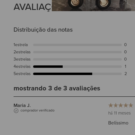
AVALIAÇÕES
Distribuição das notas
1
estrela
0
2
estrelas
0
3
estrelas
0
4
estrelas
1
5
estrelas
2
mostrando 3 de 3 avaliações
Maria J.
comprador verificado
há 11 meses
Belíssimo