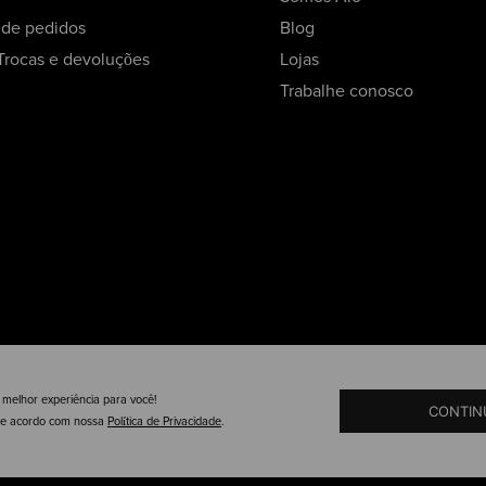
o de pedidos
Blog
 Trocas e devoluções
Lojas
Trabalhe conosco
 melhor experiência para você!
CONTIN
de acordo com nossa
Política de Privacidade
.
Termos de uso
Política de privacidade
Política de cookies