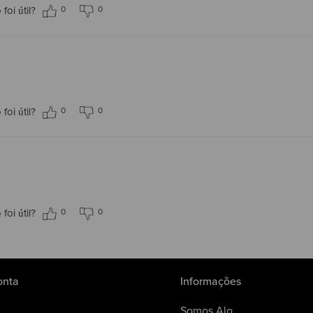
0
0
foi útil?
0
0
foi útil?
0
0
foi útil?
onta
Informações
Somos Alo