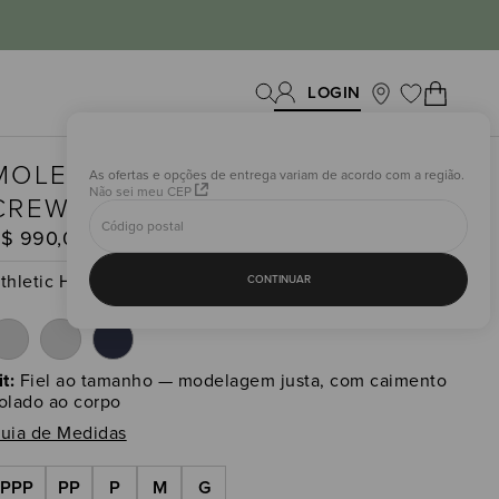
MOLETOM CROPPED SWAY
As ofertas e opções de entrega variam de acordo com a região.
Não sei meu CEP
CREW NECK
R$
990
,
00
thletic Heather Grey
(
Ver todos
)
CONTINUAR
it:
Fiel ao tamanho — modelagem justa, com caimento
olado ao corpo
uia de Medidas
PPP
PP
P
M
G