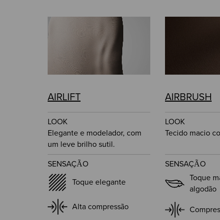
AIRLIFT
AIRBRUSH
LOOK
LOOK
Elegante e modelador, com
Tecido macio c
um leve brilho sutil.
SENSAÇÃO
SENSAÇÃO
Toque m
Toque elegante
algodão
Alta compressão
Compres