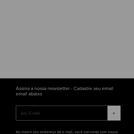
Assina a nossa newsletter - Cadastre seu email
email abaixo
Ao inserir seu endereço de e-mail, você concorda com nossa