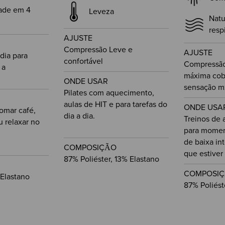
dade em 4
Leveza
Natu
resp
AJUSTE
Compressão Leve e
AJUSTE
ia para
confortável
Compressão
 a
máxima cob
ONDE USAR
sensação m
Pilates com aquecimento,
aulas de HIT e para tarefas do
ONDE USA
tomar café,
dia a dia.
Treinos de 
u relaxar no
para momen
de baixa in
COMPOSIÇÃO
que estiver 
87% Poliéster, 13% Elastano
COMPOSI
Elastano
87% Poliést