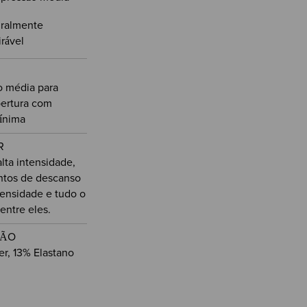
ralmente
irável
 média para
ertura com
ínima
R
alta intensidade,
tos de descanso
tensidade e tudo o
entre eles.
ÇÃO
er, 13% Elastano