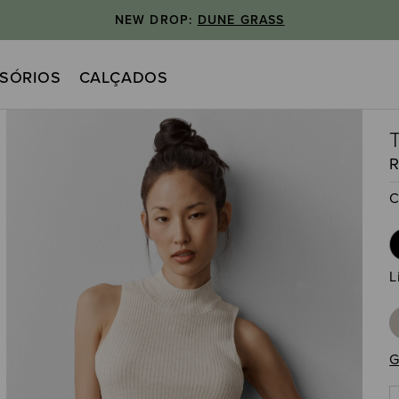
NEW DROP:
DUNE GRASS
SÓRIOS
CALÇADOS
C
L
G