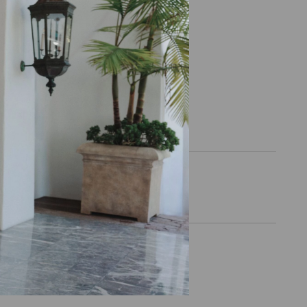
ENTRO
 E TENHA ACESSO ÀS
Obrigada por se inscrever na nossa ne
m receber e-mails de marketing
sobre você em nosso site para
 a inscrição a qualquer momento.
IAS