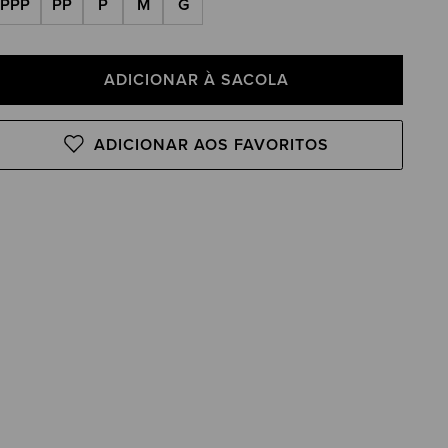
PPP
PP
P
M
G