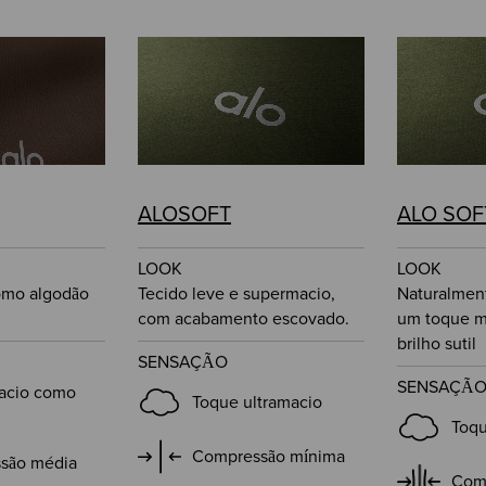
ALOSOFT
ALO SOF
LOOK
LOOK
omo algodão
Tecido leve e supermacio,
Naturalment
com acabamento escovado.
um toque m
brilho sutil
SENSAÇÃO
SENSAÇÃ
acio como
Toque ultramacio
Toqu
Compressão mínima
são média
Com