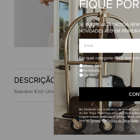
FIQUE PO
SE INSCREVA EM NOSSA NEW
NOVIDADES ALO EM PRIMEIR
Em qual categoria você tem int
Masculino
Feminino
Os dois
DESCRIÇÃO
Sweater Knit Unwind Sleeveless Top
CON
Ao fornecer seu endereço de e-mail, você
da Alo Yoga. Podemos usar as informações
sugerir outros produtos e ofertas. Você p
CO
Veja os
Termos
e a
Política de Privacidade