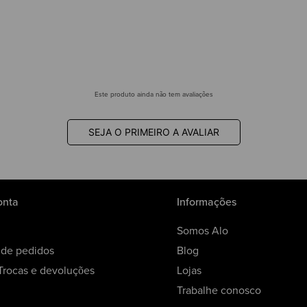
Este produto ainda não tem avaliações
SEJA O PRIMEIRO A AVALIAR
onta
Informações
Somos Alo
o de pedidos
Blog
 Trocas e devoluções
Lojas
Trabalhe conosco