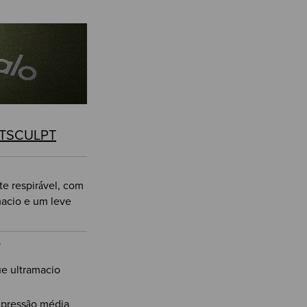
TSCULPT
e respirável, com
acio e um leve
O
e ultramacio
pressão média