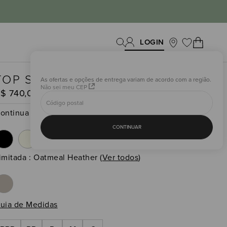
TOP SUÉTER KNIT UNWIND
As ofertas e opções de entrega variam de acordo com a região.
Não sei meu CEP
R$
740
,
00
ontinua
CONTINUAR
imitada
:
Oatmeal Heather
(
Ver todos
)
uia de Medidas